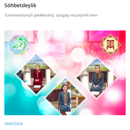
Söhbetdeşlik
Türkmenistanyň Şekillendiriş sungaty muzeýiniň hem-
29/07/2026