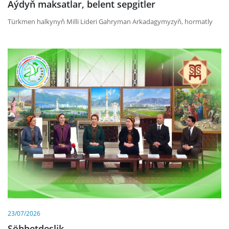
Aýdyň maksatlar, belent sepgitler
Türkmen halkynyň Milli Lideri Gahryman Arkadagymyzyň, hormatly
23/07/2026
Söhbetdeşlik