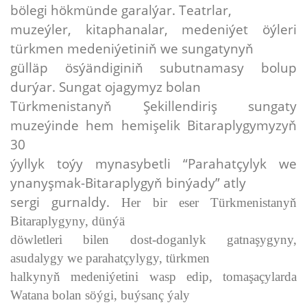
bölegi hökmünde garalýar. Teatrlar,
muzeýler, kitaphanalar, medeniýet öýleri
türkmen medeniýetiniň we sungatynyň
gülläp ösýändiginiň subutnamasy bolup
durýar. Sungat ojagymyz bolan
Türkmenistanyň Şekillendiriş sungaty
muzeýinde hem hemişelik Bitaraplygymyzyň
30
ýyllyk toýy mynasybetli “Parahatçylyk we
ynanyşmak-Bitaraplygyň binýady” atly
sergi gurnaldy.
Her bir eser Türkmenistanyň
Bitaraplygyny, dünýä
döwletleri bilen dost-doganlyk gatnaşygyny,
asudalygy we parahatçylygy, türkmen
halkynyň medeniýetini wasp edip, tomaşaçylarda
Watana bolan söýgi, buýsanç ýaly