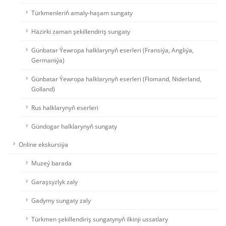
Türkmenleriň amaly-haşam sungaty
Häzirki zaman şekillendiriş sungaty
Günbatar Ýewropa halklarynyň eserleri (Fransiýa, Angliýa,
Germaniýa)
Günbatar Ýewropa halklarynyň eserleri (Flomand, Niderland,
Golland)
Rus halklarynyň eserleri
Gündogar halklarynyň sungaty
Online ekskursiýa
Muzeý barada
Garaşsyzlyk zaly
Gadymy sungaty zaly
Türkmen şekillendiriş sungatynyň ilkinji ussatlary