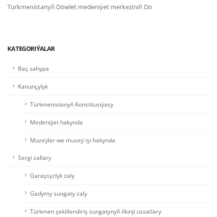
Türkmenistanyň Döwlet medeniýet merkeziniň Dö
KATEGORIÝALAR
Baş sahypa
Kanunçylyk
Türkmenistanyň Konstitusiýasy
Medeniýet hakynda
Muzeýler we muzeý işi hakynda
Sergi zallary
Garaşsyzlyk zaly
Gadymy sungaty zaly
Türkmen şekillendiriş sungatynyň ilkinji ussatlary