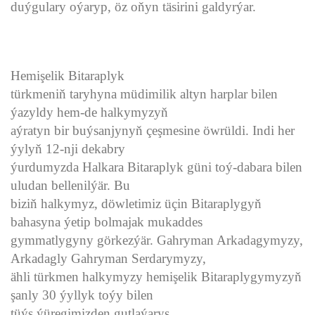
duýgulary oýaryp, öz oňyn täsirini galdyrýar.
Hemişelik Bitaraplyk
türkmeniň taryhyna müdimilik altyn harplar bilen
ýazyldy hem-de halkymyzyň
aýratyn bir buýsanjynyň çeşmesine öwrüldi. Indi her
ýylyň 12-nji dekabry
ýurdumyzda Halkara Bitaraplyk güni toý-dabara bilen
uludan bellenilýär. Bu
biziň halkymyz, döwletimiz üçin Bitaraplygyň
bahasyna ýetip bolmajak mukaddes
gymmatlygyny görkezýär. Gahryman Arkadagymyzy,
Arkadagly Gahryman Serdarymyzy,
ähli türkmen halkymyzy hemişelik Bitaraplygymyzyň
şanly 30 ýyllyk toýy bilen
tüýs ýüregimizden gutlaýarys.