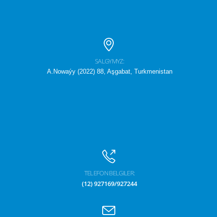
SALGYMYZ:
A.Nowaýy (2022) 88, Aşgabat, Turkmenistan
TELEFON BELGILER:
(12) 927169/927244