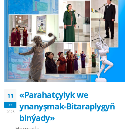
«Parahatçylyk we
11
ynanyşmak-Bitaraplygyň
12
2025
binýady»
Hormatly