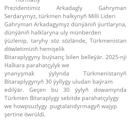
Prezidentimiz Arkadagly Gahryman
Serdarymyz, türkmen halkynyň Milli Lideri
Gahryman Arkadagymyz dünýäniň ýurtlaryna,
dünýäniň halklaryna uly münberden
ýüzlenip, taryhy söz sözlände, Türkmenistan
döwletimiziň hemişelik
Bitaraplygyny buýsanç bilen belleýär. 2025-nji
Halkara parahatçylyk we
ynanyşmak ýylynda Türkmenistanyň
Bitaraplygynyň 30 ýyllygy uludan baýram
edilýär. Geçen bu 30 ýylyň dowamynda
Türkmen Bitaraplygy sebitde parahatçylygy
we howpsuzlygy pugtalandyrmagyň wajyp
şertine öwrüldi.