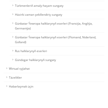
Türkmenleriň amaly-haşam sungaty
Häzirki zaman şekillendiriş sungaty
Günbatar Ýewropa halklarynyň eserleri (Fransiýa, Angliýa,
Germaniýa)
Günbatar Ýewropa halklarynyň eserleri (Flomand, Niderland,
Golland)
Rus halklarynyň eserleri
Gündogar halklarynyň sungaty
Wirtual syýahat
Täzelikler
Habarlaşmak üçin