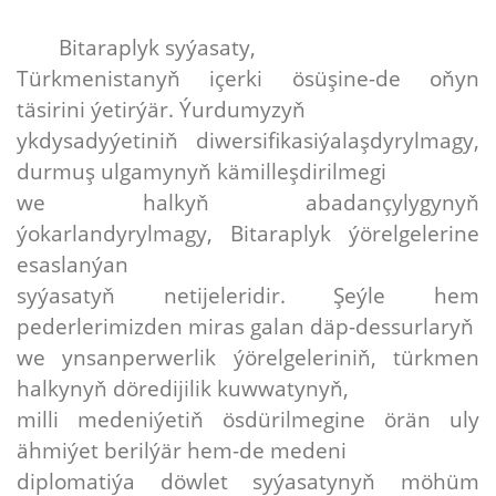
Bitaraplyk syýasaty,
Türkmenistanyň içerki ösüşine-de oňyn
täsirini ýetirýär. Ýurdumyzyň
ykdysadyýetiniň diwersifikasiýalaşdyrylmagy,
durmuş ulgamynyň kämilleşdirilmegi
we halkyň abadançylygynyň
ýokarlandyrylmagy, Bitaraplyk ýörelgelerine
esaslanýan
syýasatyň netijeleridir. Şeýle hem
pederlerimizden miras galan däp-dessurlaryň
we ynsanperwerlik ýörelgeleriniň, türkmen
halkynyň döredijilik kuwwatynyň,
milli medeniýetiň ösdürilmegine örän uly
ähmiýet berilýär hem-de medeni
diplomatiýa döwlet syýasatynyň möhüm