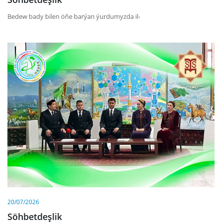
Bedew bady bilen öňe barýan ýurdumyzda il-
20/07/2026
Söhbetdeşlik