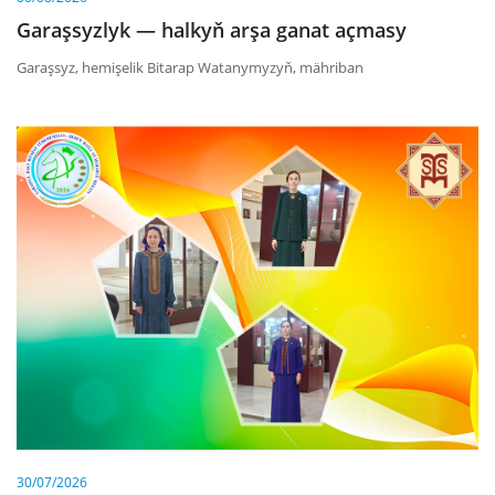
Garaşsyzlyk — halkyň arşa ganat açmasy
Garaşsyz, hemişelik Bitarap Watanymyzyň, mähriban
30/07/2026