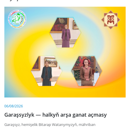
06/08/2026
Garaşsyzlyk — halkyň arşa ganat açmasy
Garaşsyz, hemişelik Bitarap Watanymyzyň, mähriban