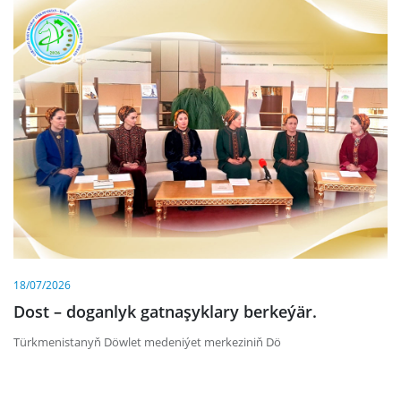
18/07/2026
Dost – doganlyk gatnaşyklary berkeýär.
Türkmenistanyň Döwlet medeniýet merkeziniň Dö