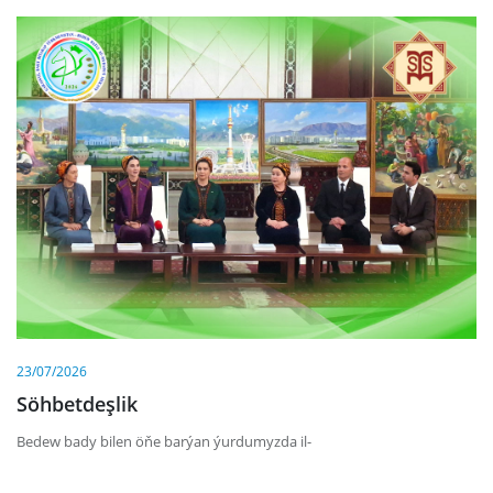
23/07/2026
Söhbetdeşlik
Bedew bady bilen öňe barýan ýurdumyzda il-