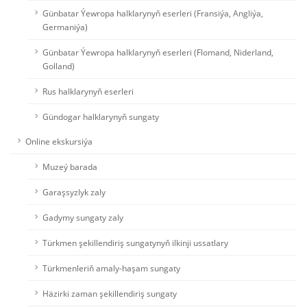
Günbatar Ýewropa halklarynyň eserleri (Fransiýa, Angliýa,
Germaniýa)
Günbatar Ýewropa halklarynyň eserleri (Flomand, Niderland,
Golland)
Rus halklarynyň eserleri
Gündogar halklarynyň sungaty
Online ekskursiýa
Muzeý barada
Garaşsyzlyk zaly
Gadymy sungaty zaly
Türkmen şekillendiriş sungatynyň ilkinji ussatlary
Türkmenleriň amaly-haşam sungaty
Häzirki zaman şekillendiriş sungaty