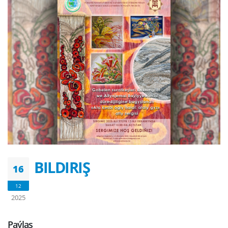
BILDIRIŞ
16
12
2025
Paýlaş