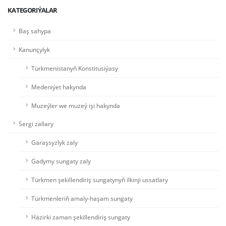
KATEGORIÝALAR
Baş sahypa
Kanunçylyk
Türkmenistanyň Konstitusiýasy
Medeniýet hakynda
Muzeýler we muzeý işi hakynda
Sergi zallary
Garaşsyzlyk zaly
Gadymy sungaty zaly
Türkmen şekillendiriş sungatynyň ilkinji ussatlary
Türkmenleriň amaly-haşam sungaty
Häzirki zaman şekillendiriş sungaty