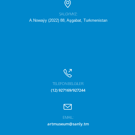
SALGYMYZ:
A.Nowaýy (2022) 88, Aşgabat, Turkmenistan
TELEFON BELGILER:
(12) 927169/927244
EMAIL:
artmuseum@sanly.tm