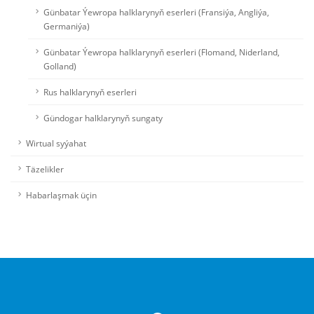
Günbatar Ýewropa halklarynyň eserleri (Fransiýa, Angliýa,
Germaniýa)
Günbatar Ýewropa halklarynyň eserleri (Flomand, Niderland,
Golland)
Rus halklarynyň eserleri
Gündogar halklarynyň sungaty
Wirtual syýahat
Täzelikler
Habarlaşmak üçin