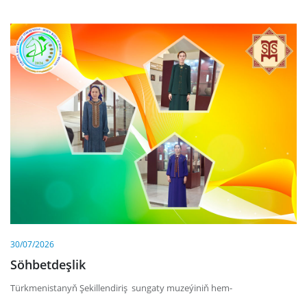
30/07/2026
Söhbetdeşlik
Türkmenistanyň Şekillendiriş sungaty muzeýiniň hem-