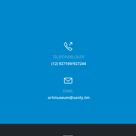
TELEFON BELGILER:
(12) 927169/927244
EMAIL:
artmuseum@sanly.tm