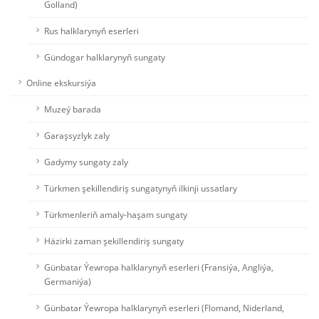
Golland)
Rus halklarynyň eserleri
Gündogar halklarynyň sungaty
Online ekskursiýa
Muzeý barada
Garaşsyzlyk zaly
Gadymy sungaty zaly
Türkmen şekillendiriş sungatynyň ilkinji ussatlary
Türkmenleriň amaly-haşam sungaty
Häzirki zaman şekillendiriş sungaty
Günbatar Ýewropa halklarynyň eserleri (Fransiýa, Angliýa,
Germaniýa)
Günbatar Ýewropa halklarynyň eserleri (Flomand, Niderland,