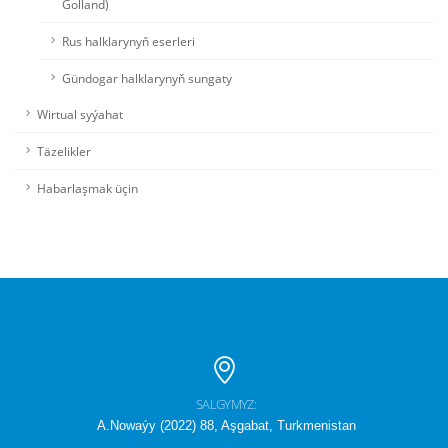
Golland)
Rus halklarynyň eserleri
Gündogar halklarynyň sungaty
Wirtual syýahat
Täzelikler
Habarlaşmak üçin
SALGYMYZ:
A.Nowaýy (2022) 88, Aşgabat, Turkmenistan