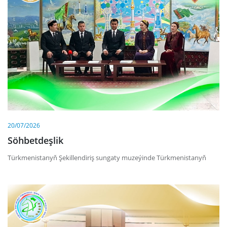
20/07/2026
Söhbetdeşlik
Türkmenistanyň Şekillendiriş sungaty muzeýinde Türkmenistanyň