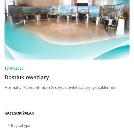
19/07/2026
Dostluk owazlary
Hormatly Prezidentimiziň Gruziýa döwlet saparynyň çäklerinde
KATEGORIÝALAR
Baş sahypa