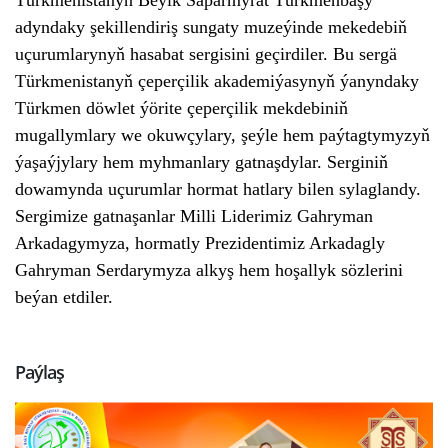
adyndaky şekillendiriş sungaty muzeýinde mekedebiň
uçurumlarynyň hasabat sergisini geçirdiler. Bu sergä
Türkmenistanyň çeperçilik akademiýasynyň ýanyndaky
Türkmen döwlet ýörite çeperçilik mekdebiniň
mugallymlary we okuwçylary, şeýle hem paýtagtymyzyň
ýaşaýjylary hem myhmanlary gatnaşdylar. Serginiň
dowamynda uçurumlar hormat hatlary bilen sylaglandy.
Sergimize gatnaşanlar
Milli Liderimiz Gahryman
Arkadagymyza, hormatly Prezidentimiz Arkadagly
Gahryman Serdarymyza alkyş hem hoşallyk sözlerini
beýan etdiler.
Paýlaş