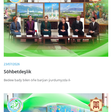
23/07/2026
Söhbetdeşlik
Bedew bady bilen öňe barýan ýurdumyzda il-