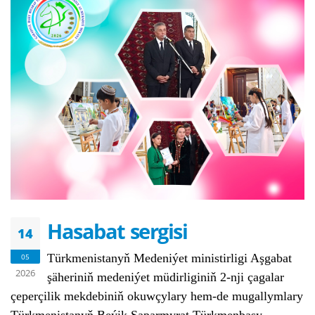
Hasabat sergisi
14
Türkmenistanyň Medeniýet ministirligi Aşgabat
05
2026
şäheriniň medeniýet müdirliginiň 2-nji çagalar
çeperçilik mekdebiniň okuwçylary hem-de mugallymlary
Türkmenistanyň Beýik Saparmyrat Türkmenbaşy