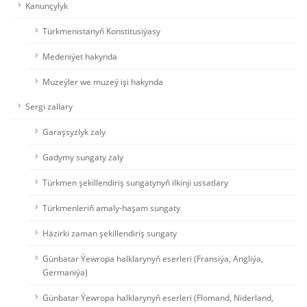
Kanunçylyk
Türkmenistanyň Konstitusiýasy
Medeniýet hakynda
Muzeýler we muzeý işi hakynda
Sergi zallary
Garaşsyzlyk zaly
Gadymy sungaty zaly
Türkmen şekillendiriş sungatynyň ilkinji ussatlary
Türkmenleriň amaly-haşam sungaty
Häzirki zaman şekillendiriş sungaty
Günbatar Ýewropa halklarynyň eserleri (Fransiýa, Angliýa,
Germaniýa)
Günbatar Ýewropa halklarynyň eserleri (Flomand, Niderland,