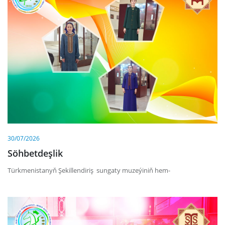
30/07/2026
Söhbetdeşlik
Türkmenistanyň Şekillendiriş sungaty muzeýiniň hem-