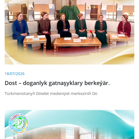
18/07/2026
Dost – doganlyk gatnaşyklary berkeýär.
Türkmenistanyň Döwlet medeniýet merkeziniň Dö