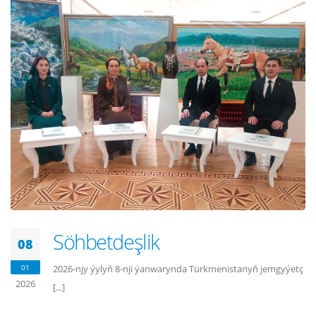
Söhbetdeşlik
08
01
2026-njy ýylyň 8-nji ýanwarynda Türkmenistanyň jemgyýetç
2026
[...]