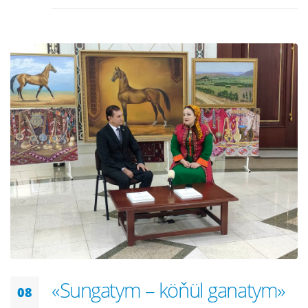
«Sungatym – köňül ganatym»
08