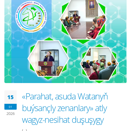
«Parahat, asuda Watanyň
15
buýsançly zenanlary» atly
01
2026
wagyz-nesihat duşuşygy
[...]