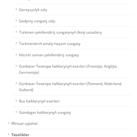
Garaşsyzlyk zaly
Gadymy sungaty zaly
Türkmen şekillendiriş sungatynyň ilkinji ussatlary
Türkmenleriň amaly-haşam sungaty
Häzirki zaman şekillendiriş sungaty
Günbatar Ýewropa halklarynyň eserleri (Fransiýa, Angliýa,
Germaniýa)
Günbatar Ýewropa halklarynyň eserleri (Flomand, Niderland,
Golland)
Rus halklarynyň eserleri
Gündogar halklarynyň sungaty
Wirtual syýahat
Täzelikler