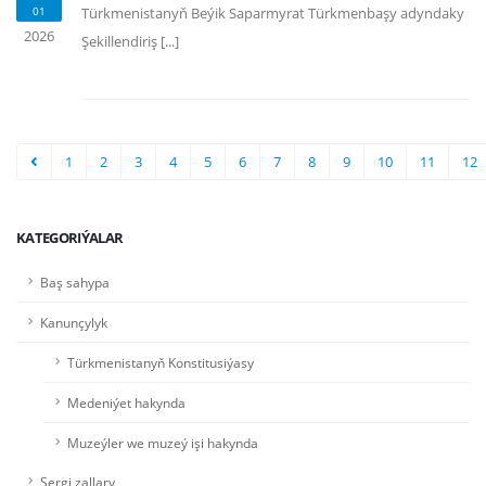
01
Türkmenistanyň Beýik Saparmyrat Türkmenbaşy adyndaky
2026
Şekillendiriş [...]
1
2
3
4
5
6
7
8
9
10
11
12
KATEGORIÝALAR
Baş sahypa
Kanunçylyk
Türkmenistanyň Konstitusiýasy
Medeniýet hakynda
Muzeýler we muzeý işi hakynda
Sergi zallary