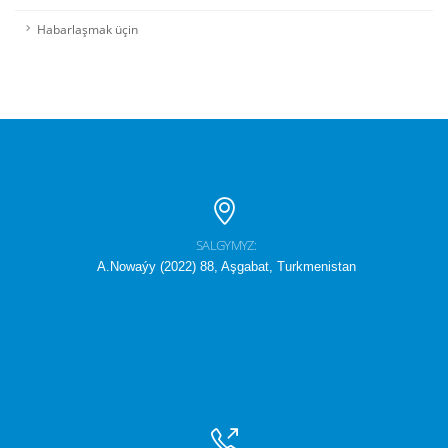
Habarlaşmak üçin
SALGYMYZ:
A.Nowaýy (2022) 88, Aşgabat, Turkmenistan