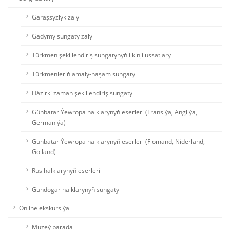
Garaşsyzlyk zaly
Gadymy sungaty zaly
Türkmen şekillendiriş sungatynyň ilkinji ussatlary
Türkmenleriň amaly-haşam sungaty
Häzirki zaman şekillendiriş sungaty
Günbatar Ýewropa halklarynyň eserleri (Fransiýa, Angliýa,
Germaniýa)
Günbatar Ýewropa halklarynyň eserleri (Flomand, Niderland,
Golland)
Rus halklarynyň eserleri
Gündogar halklarynyň sungaty
Online ekskursiýa
Muzeý barada