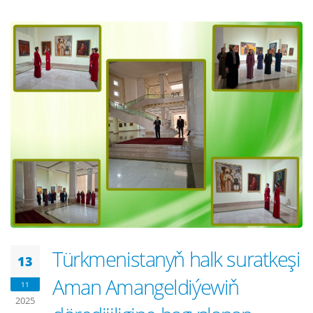
Türkmenistanyň halk suratkeşi
13
Aman Amangeldiýewiň
11
2025