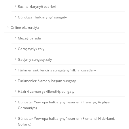
Rus halklarynyň eserleri
Gündogar halklarynyň sungaty
Online ekskursiýa
Muzeý barada
Garaşsyzlyk zaly
Gadymy sungaty zaly
Türkmen şekillendiriş sungatynyň ilkinji ussatlary
Türkmenleriň amaly-haşam sungaty
Häzirki zaman şekillendiriş sungaty
Günbatar Ýewropa halklarynyň eserleri (Fransiýa, Angliýa,
Germaniýa)
Günbatar Ýewropa halklarynyň eserleri (Flomand, Niderland,
Golland)