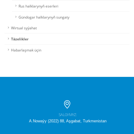
Rus halklarynyň eserleri
Gündogar halklarynyň sungaty
Wirtual syýahat
Täzelikler
Habarlaşmak üçin
SALGYMYZ:
A.Nowaýy (2022) 88, Aşgabat, Turkmenistan