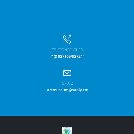
TELEFON BELGILER:
(12) 927169/927244
EMAIL:
artmuseum@sanly.tm