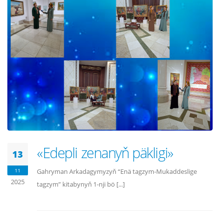
«Edepli zenanyň päkligi»
13
11
Gahryman Arkadagymyzyň “Enä tagzym-Mukaddeslige
2025
tagzym” kitabynyň 1-nji bö [...]