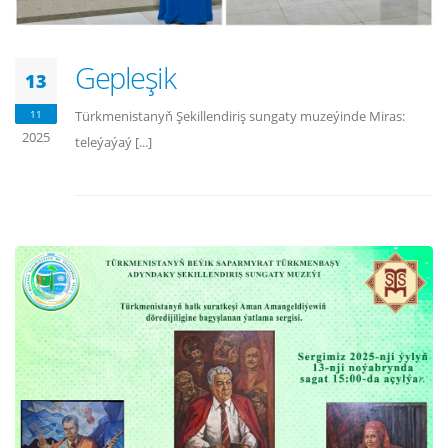
Gepleşik
13
11
Türkmenistanyň Şekillendiriş sungaty muzeýinde Miras:
2025
teleýaýaý [...]