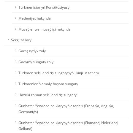
Türkmenistanyň Konstitusiýasy
Medeniýet hakynda
Muzeýler we muzeý işi hakynda
Sergi zallary
Garaşsyzlyk zaly
Gadymy sungaty zaly
Türkmen şekillendiriş sungatynyň ilkinji ussatlary
Türkmenleriň amaly-haşam sungaty
Häzirki zaman şekillendiriş sungaty
Günbatar Ýewropa halklarynyň eserleri (Fransiýa, Angliýa,
Germaniýa)
Günbatar Ýewropa halklarynyň eserleri (Flomand, Niderland,
Golland)