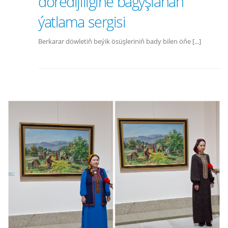
döredijiligine bagyşlanan
ýatlama sergisi
Berkarar döwletiň beýik ösüşleriniň bady bilen öňe [...]