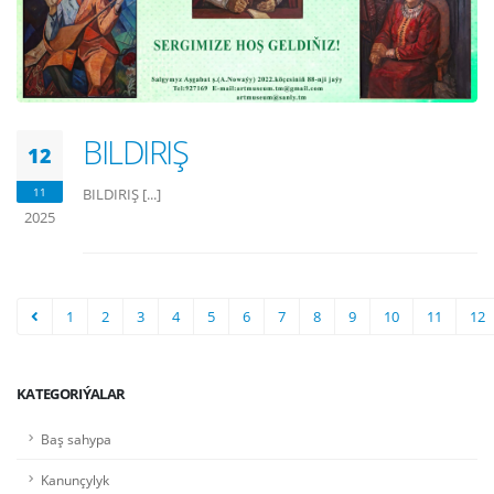
BILDIRIŞ
12
11
BILDIRIŞ [...]
2025
1
2
3
4
5
6
7
8
9
10
11
12
KATEGORIÝALAR
Baş sahypa
Kanunçylyk