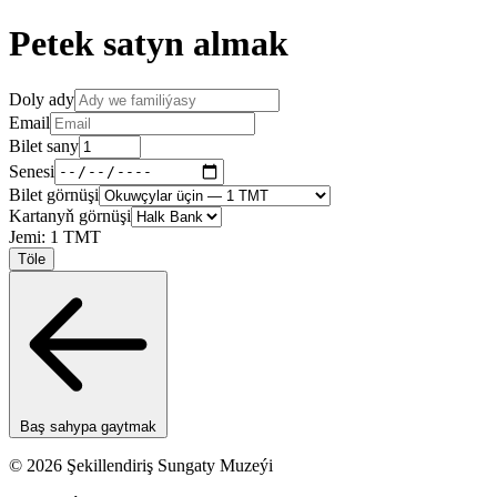
Petek satyn almak
Doly ady
Email
Bilet sany
Senesi
Bilet görnüşi
Kartanyň görnüşi
Jemi:
1 TMT
Töle
Baş sahypa gaytmak
© 2026 Şekillendiriş Sungaty Muzeýi