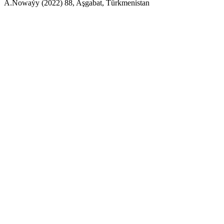
A.Nowaýy (2022) 88, Aşgabat, Türkmenistan