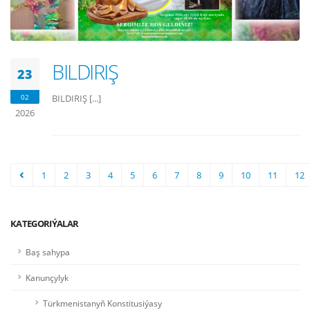
BILDIRIŞ
23
02
BILDIRIŞ [...]
2026
1
2
3
4
5
6
7
8
9
10
11
12
KATEGORIÝALAR
Baş sahypa
Kanunçylyk
Türkmenistanyň Konstitusiýasy