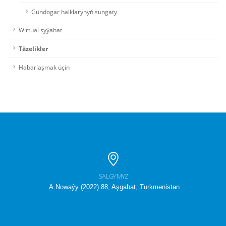
Gündogar halklarynyň sungaty
Wirtual syýahat
Täzelikler
Habarlaşmak üçin
SALGYMYZ:
A.Nowaýy (2022) 88, Aşgabat, Turkmenistan