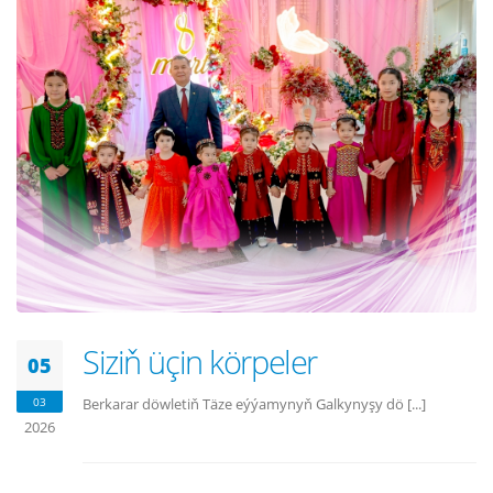
Siziň üçin körpeler
05
03
Berkarar döwletiň Täze eýýamynyň Galkynyşy dö [...]
2026