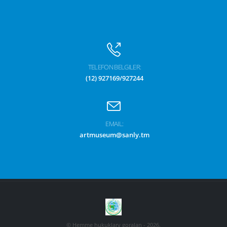
TELEFON BELGILER:
(12) 927169/927244
EMAIL:
artmuseum@sanly.tm
© Hemme hukuklary goralan - 2026.