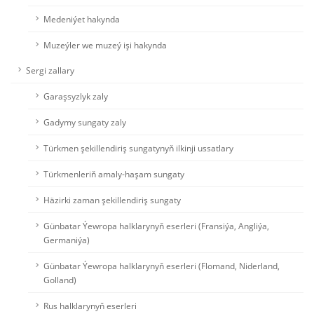
Medeniýet hakynda
Muzeýler we muzeý işi hakynda
Sergi zallary
Garaşsyzlyk zaly
Gadymy sungaty zaly
Türkmen şekillendiriş sungatynyň ilkinji ussatlary
Türkmenleriň amaly-haşam sungaty
Häzirki zaman şekillendiriş sungaty
Günbatar Ýewropa halklarynyň eserleri (Fransiýa, Angliýa,
Germaniýa)
Günbatar Ýewropa halklarynyň eserleri (Flomand, Niderland,
Golland)
Rus halklarynyň eserleri