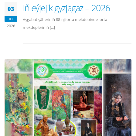
Iň eýjejik gyzjagaz – 2026
03
03
Aşgabat şäheriniň 88-nji orta mekdebinde orta
2026
mekdepleriniň [...]