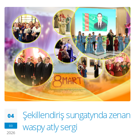
Şekillendiriş sungatynda zenan
04
waspy atly sergi
03
2026