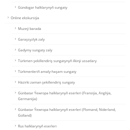
Gündogar halklarynyň sungaty
Online ekskursiýa
Muzeý barada
Garaşsyzlyk zaly
Gadymy sungaty zaly
Türkmen şekillendiriş sungatynyň ilkinji ussatlary
Türkmenleriň amaly-haşam sungaty
Häzirki zaman şekillendiriş sungaty
Günbatar Ýewropa halklarynyň eserleri (Fransiýa, Angliýa,
Germaniýa)
Günbatar Ýewropa halklarynyň eserleri (Flomand, Niderland,
Golland)
Rus halklarynyň eserleri